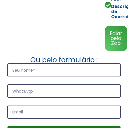
Descri
de
Ocorrid
Falar
pelo
Zap
Ou pelo formulário :