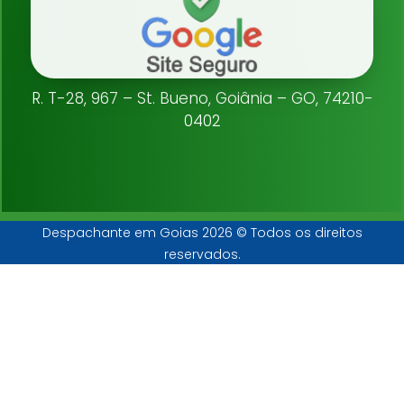
R. T-28, 967 – St. Bueno, Goiânia – GO, 74210-
0402
Despachante em Goias 2026 © Todos os direitos
reservados.