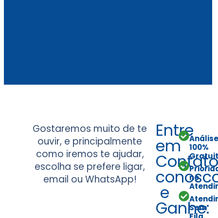
Entre
Gostaremos muito de te
Anális
ouvir, e principalmente
em
100%
como iremos te ajudar,
Contat
Gratuit
escolha se prefere ligar,
Priori
conosc
no
email ou WhatsApp!
Atendi
e
Atend
Ganhe:
Sem
Fila.