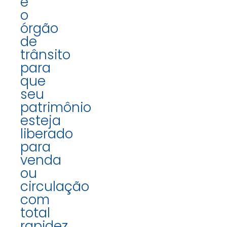
e
o
órgão
de
trânsito
para
que
seu
patrimônio
esteja
liberado
para
venda
ou
circulação
com
total
rapidez