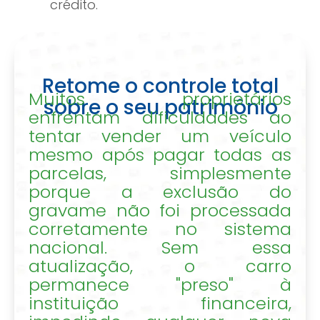
crédito.
Retome o controle total
Muitos proprietários
sobre o seu patrimônio
enfrentam dificuldades ao
tentar vender um veículo
mesmo após pagar todas as
parcelas, simplesmente
porque a exclusão do
gravame não foi processada
corretamente no sistema
nacional. Sem essa
atualização, o carro
permanece "preso" à
instituição financeira,