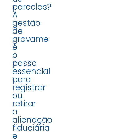
parcelas?
A
gestão
de
gravame
é
o
passo
essencial
para
registrar
ou
retirar
a
alienação
fiduciária
e