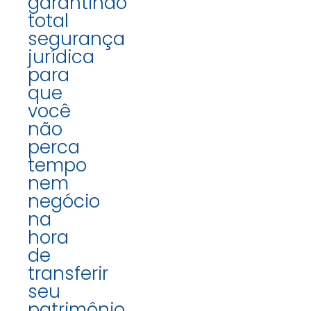
garantindo
total
segurança
jurídica
para
que
você
não
perca
tempo
nem
negócio
na
hora
de
transferir
seu
patrimônio.