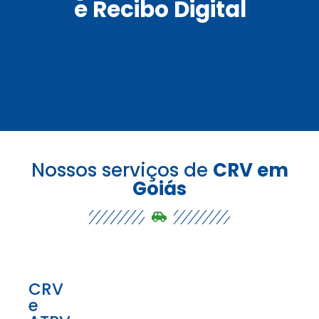
e Recibo Digital
Nossos serviços de
CRV em
Goiás
CRV
e