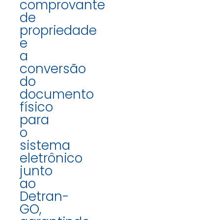
comprovante
de
propriedade
e
a
conversão
do
documento
físico
para
o
sistema
eletrônico
junto
ao
Detran-
GO,