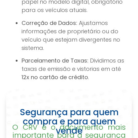
papel no modelo digital, obrigatório
para os veículos atuais.
Correção de Dados:
Ajustamos
informações de proprietário ou do
veículo que estejam divergentes no
sistema.
Parcelamento de Taxas:
Dividimos as
taxas de emissão e vistorias em até
12x no cartão de crédito
.
Segurança para quem
compra e para quem
O CRV é o documento mais
vende
importante para a segurança